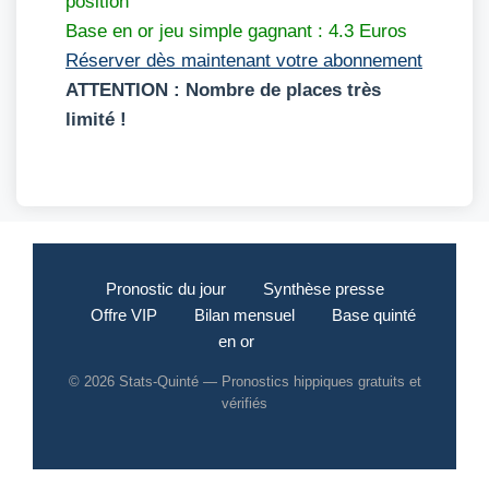
position
Base en or jeu simple gagnant : 4.3 Euros
Réserver dès maintenant votre abonnement
ATTENTION : Nombre de places très
limité !
Pronostic du jour
Synthèse presse
Offre VIP
Bilan mensuel
Base quinté
en or
© 2026 Stats-Quinté — Pronostics hippiques gratuits et
vérifiés