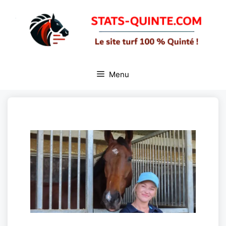
Aller
au
contenu
Menu