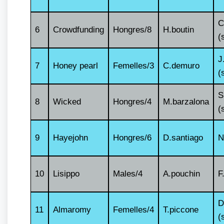
C
6
Crowdfunding
Hongres/8
H.boutin
(
J
7
Honey pearl
Femelles/3
C.demuro
(
S
8
Wicked
Hongres/4
M.barzalona
(
9
Hayejohn
Hongres/6
D.santiago
N
10
Lisippo
Males/4
A.pouchin
F
D
11
Almaromy
Femelles/4
T.piccone
(