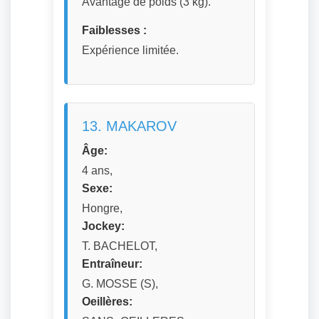
Avantage de poids (3 kg).
Faiblesses :
Expérience limitée.
13. MAKAROV
Âge:
4 ans,
Sexe:
Hongre,
Jockey:
T. BACHELOT,
Entraîneur:
G. MOSSE (S),
Oeillères: