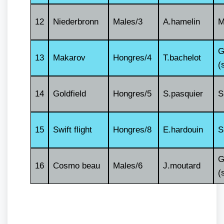
12
Niederbronn
Males/3
A.hamelin
M
G
13
Makarov
Hongres/4
T.bachelot
(
14
Goldfield
Hongres/5
S.pasquier
S
15
Swift flight
Hongres/8
E.hardouin
S
G
16
Cosmo beau
Males/6
J.moutard
(