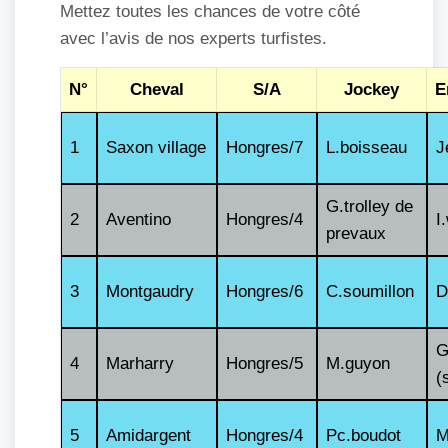
Mettez toutes les chances de votre côté
avec l’avis de nos experts turfistes.
N°
Cheval
S/A
Jockey
E
1
Saxon village
Hongres/7
L.boisseau
J
G.trolley de
2
Aventino
Hongres/4
I
prevaux
3
Montgaudry
Hongres/6
C.soumillon
D
G
4
Marharry
Hongres/5
M.guyon
(
5
Amidargent
Hongres/4
Pc.boudot
M