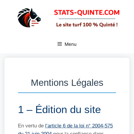
Aller
au
contenu
Menu
Mentions Légales
1 – Édition du site
En vertu de
l’article 6 de la loi n° 2004-575
du 21 juin 2004
pour la confiance dans