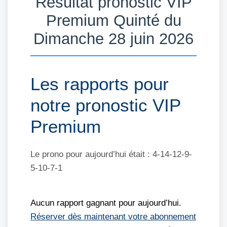
Résultat pronostic VIP
Premium Quinté du
Dimanche 28 juin 2026
Les rapports pour
notre pronostic VIP
Premium
Le prono pour aujourd’hui était : 4-14-12-9-
5-10-7-1
Aucun rapport gagnant pour aujourd’hui.
Réserver dès maintenant votre abonnement