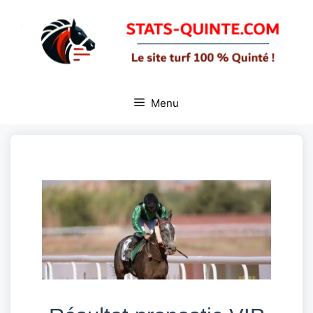
Aller
au
contenu
Menu