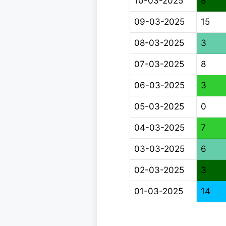
10-03-2025
8
09-03-2025
15
08-03-2025
3
07-03-2025
8
06-03-2025
3
05-03-2025
0
04-03-2025
7
03-03-2025
6
02-03-2025
3
01-03-2025
14