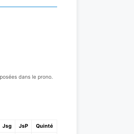
oposées dans le prono.
Jsg
JsP
Quinté