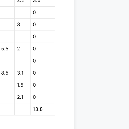
2.2
3.6
0
3
0
0
5.5
2
0
0
8.5
3.1
0
1.5
0
2.1
0
13.8