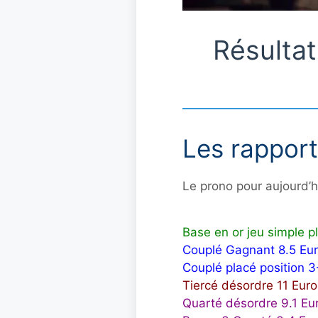
Résulta
Les rapport
Le prono pour aujourd’h
Base en or jeu simple pl
Couplé Gagnant 8.5 Eu
Couplé placé position 3
Tiercé désordre 11 Euro
Quarté désordre 9.1 Eu