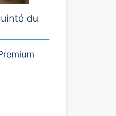
uinté du
 Premium