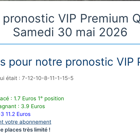
t pronostic VIP Premium Q
Samedi 30 mai 2026
s pour notre pronostic VIP
ui était : 7-12-10-8-11-1-15-5
acé : 1.7 Euros 1° position
agnant : 3.9 Euros
-3 11.2 Euros
nt votre abonnement
places très limité !