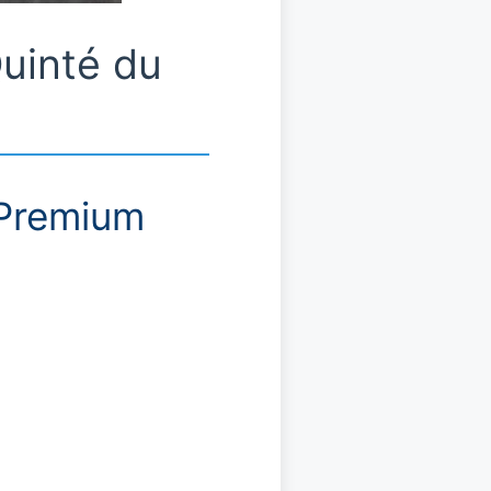
uinté du
 Premium