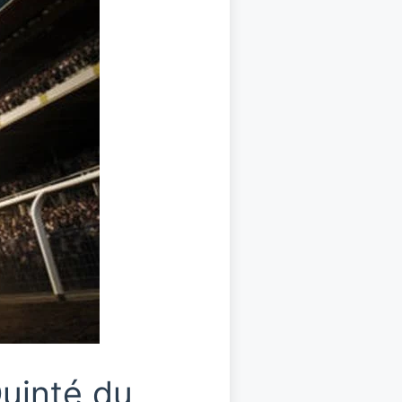
uinté du