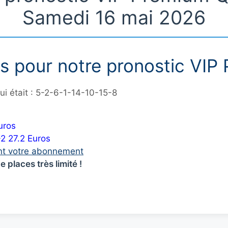
Samedi 16 mai 2026
s pour notre pronostic VIP
ui était : 5-2-6-1-14-10-15-8
uros
-2 27.2 Euros
nt votre abonnement
places très limité !