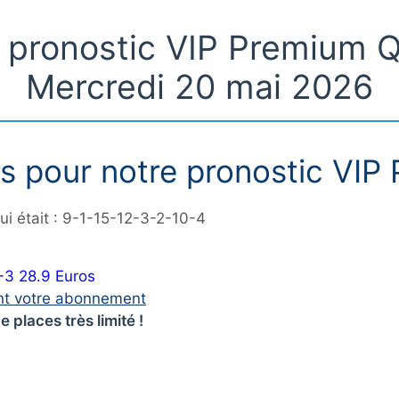
t pronostic VIP Premium Q
Mercredi 20 mai 2026
s pour notre pronostic VIP
ui était : 9-1-15-12-3-2-10-4
-3 28.9 Euros
nt votre abonnement
places très limité !