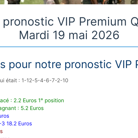
t pronostic VIP Premium Q
Mardi 19 mai 2026
s pour notre pronostic VIP
ui était : 1-12-5-4-6-7-2-10
acé : 2.2 Euros 1° position
agnant : 5.2 Euros
uros
-3 18.2 Euros
os