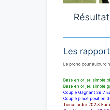
Résulta
Les rapport
Le prono pour aujourd’h
Base en or jeu simple pl
Base en or jeu simple g
Couplé Gagnant 29.7 E
Couplé placé position 3
Tiercé ordre 202.3 Eur