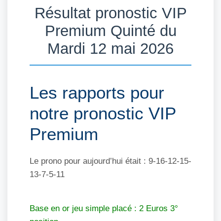
Résultat pronostic VIP
Premium Quinté du
Mardi 12 mai 2026
Les rapports pour
notre pronostic VIP
Premium
Le prono pour aujourd’hui était : 9-16-12-15-
13-7-5-11
Base en or jeu simple placé : 2 Euros 3°