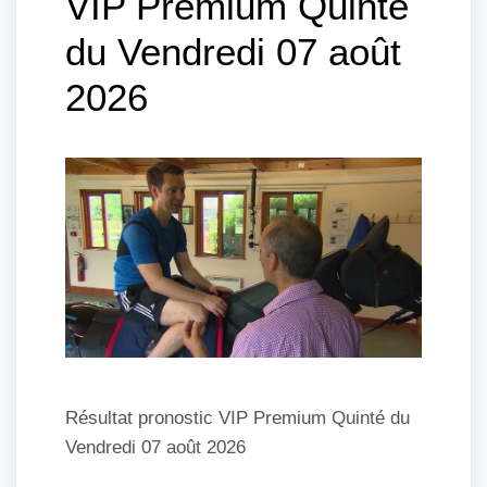
VIP Premium Quinté
du Vendredi 07 août
2026
Résultat pronostic VIP Premium Quinté du
Vendredi 07 août 2026