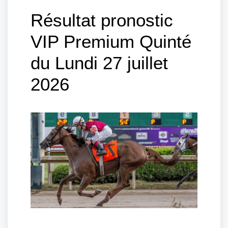
Résultat pronostic
VIP Premium Quinté
du Lundi 27 juillet
2026