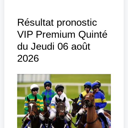
Résultat pronostic
VIP Premium Quinté
du Jeudi 06 août
2026