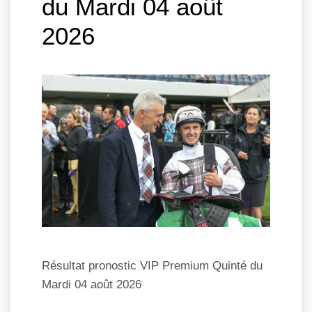
du Mardi 04 août
2026
Résultat pronostic VIP Premium Quinté du
Mardi 04 août 2026