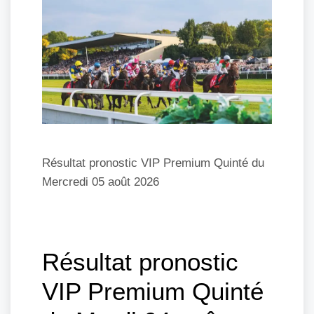
Résultat pronostic VIP Premium Quinté du
Mercredi 05 août 2026
Résultat pronostic
VIP Premium Quinté