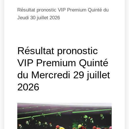
Résultat pronostic VIP Premium Quinté du
Jeudi 30 juillet 2026
Résultat pronostic
VIP Premium Quinté
du Mercredi 29 juillet
2026