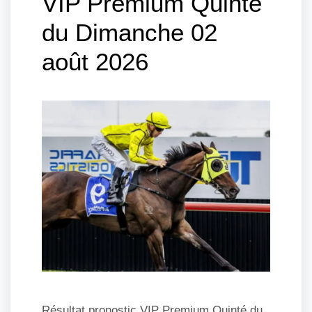
VIP Premium Quinté
du Dimanche 02
août 2026
Résultat pronostic VIP Premium Quinté du