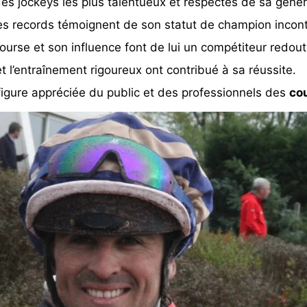
n des jockeys les plus talentueux et respectés de sa génér
es records témoignent de son statut de champion inconte
ourse et son influence font de lui un compétiteur redout
et l’entraînement rigoureux ont contribué à sa réussite.
 figure appréciée du public et des professionnels des
cou