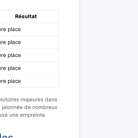
Résultat
ère place
ère place
ère place
ère place
ère place
 victoires majeures dans
été jalonnée de nombreux
aissé une empreinte
les