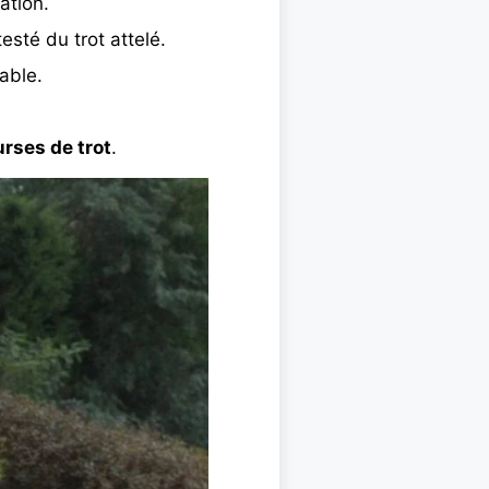
ation.
sté du trot attelé.
able.
rses de trot
.