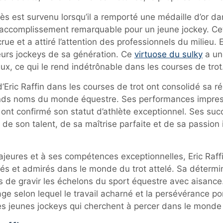
s est survenu lorsqu’il a remporté une médaille d’or d
 accomplissement remarquable pour un jeune jockey. Cette
e et a attiré l’attention des professionnels du milieu. Er
leurs jockeys de sa génération. Ce
virtuose du sulky
a un
ux, ce qui le rend indétrônable dans les courses de trot
’Eric Raffin dans les courses de trot ont consolidé sa ré
nds noms du monde équestre. Ses performances impres
 ont confirmé son statut d’athlète exceptionnel. Ses suc
t de son talent, de sa maîtrise parfaite et de sa passion 
ajeures et à ses compétences exceptionnelles, Eric Raff
tés et admirés dans le monde du trot attelé. Sa détermin
s de gravir les échelons du sport équestre avec aisance.
ge selon lequel le travail acharné et la persévérance por
es jeunes jockeys qui cherchent à percer dans le monde