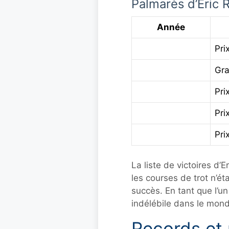
Palmarès d’Eric R
Année
Pri
Gra
Pri
Pri
Pri
La liste de victoires d’
les courses de trot n’é
succès. En tant que l’un
indélébile dans le monde
Records et