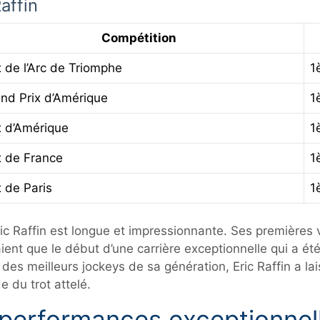
affin
Compétition
x de l’Arc de Triomphe
1
nd Prix d’Amérique
1
x d’Amérique
1
x de France
1
x de Paris
1
Eric Raffin est longue et impressionnante. Ses premières
taient que le début d’une carrière exceptionnelle qui a 
 des meilleurs jockeys de sa génération, Eric Raffin a l
 du trot attelé.
 performances exceptionnel