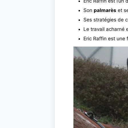
Eric Raffin est l’u
Son
palmarès
et s
Ses stratégies de c
Le travail acharné 
Eric Raffin est une