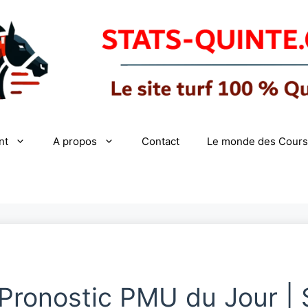
nt
A propos
Contact
Le monde des Cours
 Pronostic PMU du Jour | 