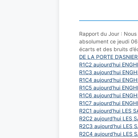
Rapport du Jour : Nous 
absolument ce jeudi 06
écarts et des bruits d’é
DE LA PORTE D’ASNIE
R1C2 aujourd’hui ENG
R1C3 aujourd’hui ENG
R1C4 aujourd’hui ENG
R1C5 aujourd’hui EN
R1C6 aujourd’hui ENGH
R1C7 aujourd’hui ENGH
R2C1 aujourd’hui LES
R2C2 aujourd’hui LES
R2C3 aujourd’hui LES
R2C4 aujourd’hui LES