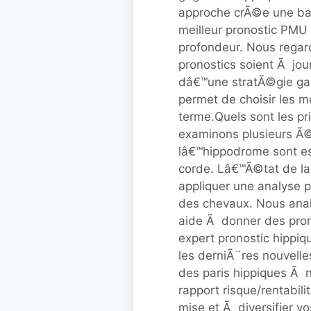
approche crÃ©e une bas
meilleur pronostic PMU 
profondeur. Nous regar
pronostics soient Ã jou
dâ€™une stratÃ©gie gag
permet de choisir les me
terme.Quels sont les p
examinons plusieurs Ã
lâ€™hippodrome sont es
corde. Lâ€™Ã©tat de la
appliquer une analyse
des chevaux. Nous anal
aide Ã donner des prono
expert pronostic hippiqu
les derniÃ¨res nouvell
des paris hippiques Ã n
rapport risque/rentabil
mise et Ã diversifier 