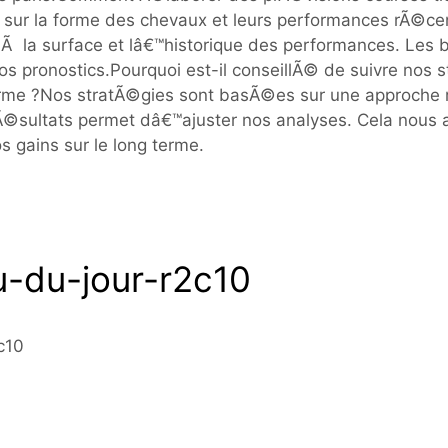
sur la forme des chevaux et leurs performances rÃ©ce
Ã la surface et lâ€™historique des performances. Les
os pronostics.Pourquoi est-il conseillÃ© de suivre nos 
erme ?Nos stratÃ©gies sont basÃ©es sur une approche ra
©sultats permet dâ€™ajuster nos analyses. Cela nous 
s gains sur le long terme.
-du-jour-r2c10
c10