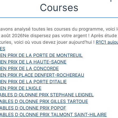
Courses
avons analysé toutes les courses du programme, voici l
 août 2026Ne dispersez pas votre argent ! Après étud
curies, voici où vous devez jouer aujourd’hui !
R1C1 aujo
RES
HIEN PRIX DE LA PORTE DE MONTREUIL
HIEN PRIX DE LA HAUTE-SAONE
HIEN PRIX DE LA CONCORDE
GHIEN PRIX PLACE DENFERT-ROCHEREAU
IEN PRIX DE LA PORTE D’ITALIE
IEN PRIX DE L’AIGLE
 SABLES D OLONNE PRIX STEPHANE LEIGNEL
 SABLES D OLONNE PRIX GILLES TARTOUE
 SABLES D OLONNE PRIX POPOF
 SABLES D OLONNE PRIX TALMONT SAINT-HILAIRE