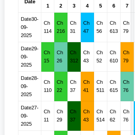
Date
1
2
3
4
5
6
7
30-
09-
14
16
1
7
6
13
9
2025
29-
09-
5
6
12
3
2
10
9
2025
28-
09-
10
2
7
1
11
15
6
2025
27-
09-
1
9
7
3
14
2
6
2025