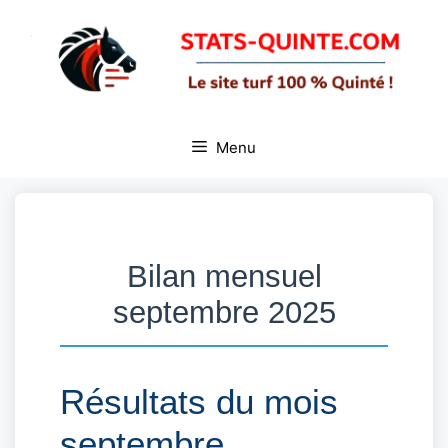
Aller
au
contenu
Menu
Bilan mensuel
septembre 2025
Résultats du mois
septembre