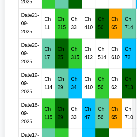
2025
21-
09-
1
15
3
10
6
5
14
2025
20-
09-
7
5
15
12
14
10
2
2025
19-
09-
14
9
4
10
6
2
13
2025
18-
09-
15
9
3
7
6
5
10
2025
17-