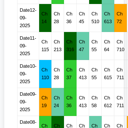
12-
09-
4
8
6
5
10
13
2
2025
11-
09-
15
13
16
7
5
4
10
2025
10-
09-
10
8
7
13
5
15
11
2025
09-
09-
9
4
6
13
8
12
11
2025
08-