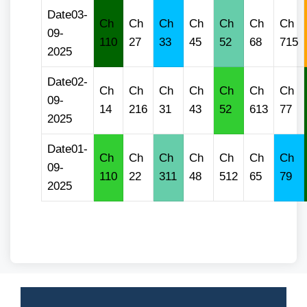
03-
09-
10
7
3
5
2
8
15
2025
02-
09-
4
16
1
3
2
13
7
2025
01-
09-
10
2
11
8
12
5
9
2025