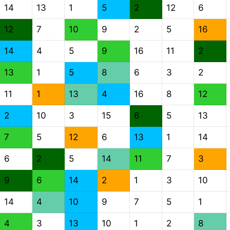
14
13
1
5
2
12
6
12
7
10
9
2
5
16
14
4
5
9
16
11
2
13
1
5
8
6
3
2
11
1
13
4
16
8
12
2
10
3
15
6
5
13
7
5
12
6
13
1
14
6
2
5
14
11
7
3
9
6
14
2
1
3
10
14
4
10
9
7
5
1
4
3
13
10
1
2
8