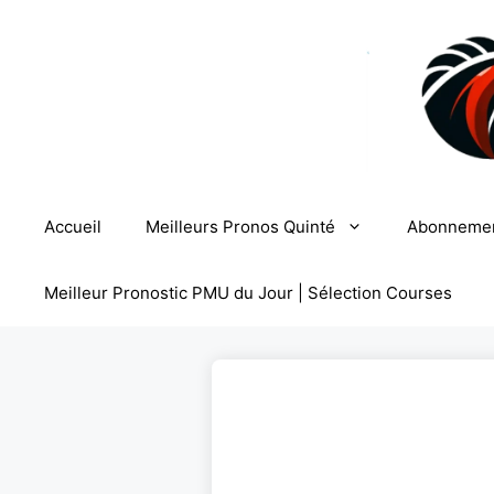
Aller
au
contenu
Accueil
Meilleurs Pronos Quinté
Abonneme
Meilleur Pronostic PMU du Jour | Sélection Courses