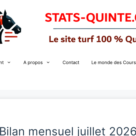
nt
A propos
Contact
Le monde des Cours
Bilan mensuel juillet 202