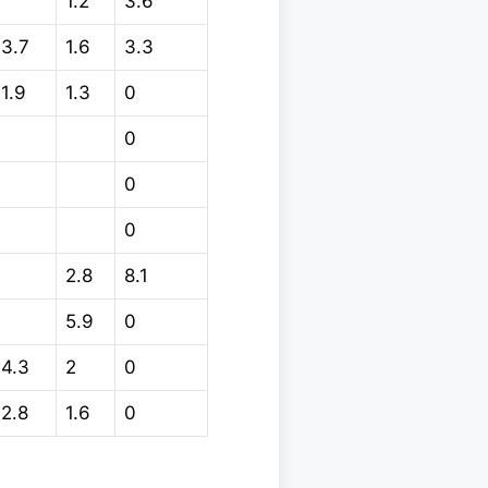
1.2
3.6
3.7
1.6
3.3
1.9
1.3
0
0
0
0
2.8
8.1
5.9
0
4.3
2
0
2.8
1.6
0