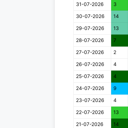
31-07-2026
3
30-07-2026
14
29-07-2026
13
28-07-2026
7
27-07-2026
2
26-07-2026
4
25-07-2026
4
24-07-2026
9
23-07-2026
4
22-07-2026
13
21-07-2026
14