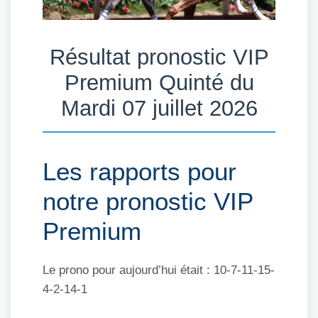
Résultat pronostic VIP
Premium Quinté du
Mardi 07 juillet 2026
Les rapports pour
notre pronostic VIP
Premium
Le prono pour aujourd’hui était : 10-7-11-15-
4-2-14-1