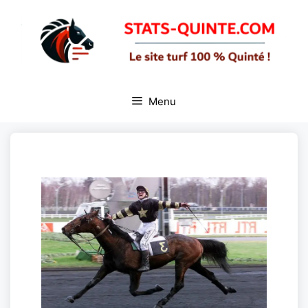
Aller
au
contenu
Menu