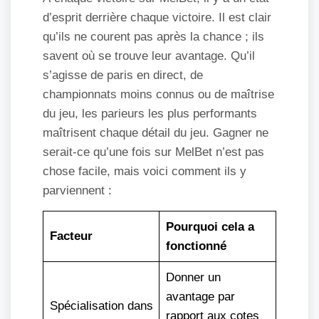
d’esprit derrière chaque victoire. Il est clair
qu’ils ne courent pas après la chance ; ils
savent où se trouve leur avantage. Qu’il
s’agisse de paris en direct, de
championnats moins connus ou de maîtrise
du jeu, les parieurs les plus performants
maîtrisent chaque détail du jeu. Gagner ne
serait-ce qu’une fois sur MelBet n’est pas
chose facile, mais voici comment ils y
parviennent :
Pourquoi cela a
Facteur
fonctionné
Donner un
avantage par
Spécialisation dans
rapport aux cotes