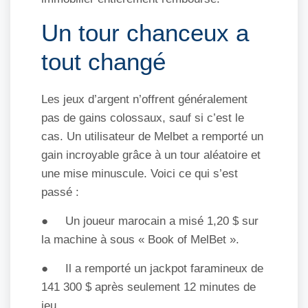
Un tour chanceux a
tout changé
Les jeux d’argent n’offrent généralement
pas de gains colossaux, sauf si c’est le
cas. Un utilisateur de Melbet a remporté un
gain incroyable grâce à un tour aléatoire et
une mise minuscule. Voici ce qui s’est
passé :
● Un joueur marocain a misé 1,20 $ sur
la machine à sous « Book of MelBet ».
● Il a remporté un jackpot faramineux de
141 300 $ après seulement 12 minutes de
jeu.