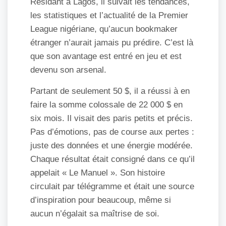
Résidant à Lagos, il suivait les tendances,
les statistiques et l’actualité de la Premier
League nigériane, qu’aucun bookmaker
étranger n’aurait jamais pu prédire. C’est là
que son avantage est entré en jeu et est
devenu son arsenal.
Partant de seulement 50 $, il a réussi à en
faire la somme colossale de 22 000 $ en
six mois. Il visait des paris petits et précis.
Pas d’émotions, pas de course aux pertes :
juste des données et une énergie modérée.
Chaque résultat était consigné dans ce qu’il
appelait « Le Manuel ». Son histoire
circulait par télégramme et était une source
d’inspiration pour beaucoup, même si
aucun n’égalait sa maîtrise de soi.