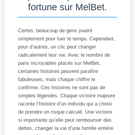
fortune sur MelBet.
Certes, beaucoup de gens jouent
simplement pour tuer le temps. Cependant,
pour d’autres, un clic peut changer
radicalement leur vie. Avec le nombre de
paris incroyables placés sur MelBet,
certaines histoires peuvent paraître
fabuleuses, mais chaque chiffre le
confirme. Ces histoires ne sont pas de
simples légendes. Chaque victoire majeure
raconte l’histoire d’un individu qui a choisi
de prendre un risque calculé. Une victoire
si importante qu’elle peut rembourser des
dettes, changer la vie d’une famille entière