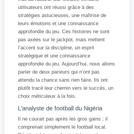
utilisateurs ont réussi grâce à des
stratégies astucieuses, une maîtrise de
leurs émotions et une connaissance
approfondie du jeu. Ces histoires ne sont
pas axées sur le jackpot, mais mettent
l’accent sur la discipline, un esprit
stratégique et une connaissance
approfondie du jeu. Aujourd’hui, nous allons
parler de deux parieurs qui n’ont pas
attendu la chance sans rien faire. Ils ont
plutôt tracé leur chemin vers le succès, un
choix méticuleux à la fois.
L’analyste de football du Nigéria
Il ne courait pas après les gros gains ; il
comprenait simplement le football local.