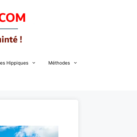
es Hippiques
Méthodes