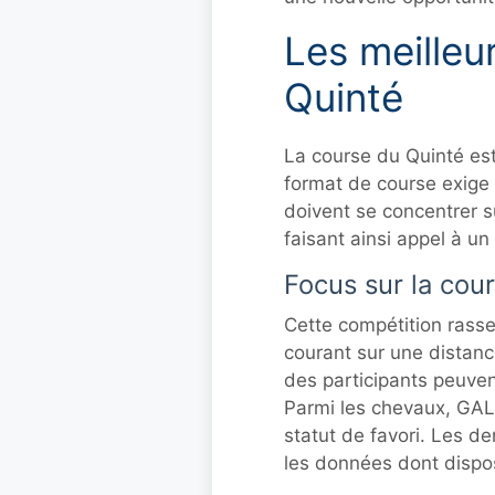
Les meilleu
Quinté
La course du Quinté est
format de course exige
doivent se concentrer s
faisant ainsi appel à un
Focus sur la cou
Cette compétition rasse
courant sur une distan
des participants peuven
Parmi les chevaux, GAL
statut de favori. Les d
les données dont dispo