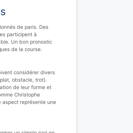
es
ionnés de paris. Des
es participent à
ble. Un bon pronostic
ues de la course.
ivent considérer divers
lat, obstacle, trot).
uation de leur forme et
comme Christophe
ue aspect représente une
former un simple pari en