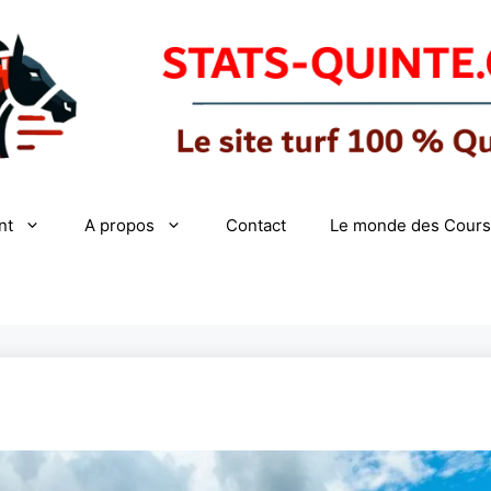
nt
A propos
Contact
Le monde des Cours