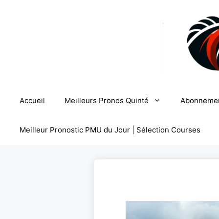
Aller
au
contenu
Accueil
Meilleurs Pronos Quinté
Abonneme
Meilleur Pronostic PMU du Jour | Sélection Courses