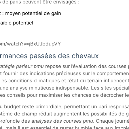
s de paris peuvent être envisagés :
 : moyen potentiel de gain
faible potentiel
com/watch?v=jBxUJbdupVY
formances passées des chevaux
ratégie parieur pmu
repose sur l’évaluation des courses
t fournir des indications précieuses sur le comporteme
Les conditions climatiques et l’état du terrain influencen
ne analyse minutieuse indispensable. Les sites spécial
des conseils pour maximiser les chances de décrocher le
u budget reste primordiale, permettant un pari responsa
stème de champ réduit augmentent les possibilités de g
rofondie des
analyses des courses pmu
. Chaque journ
é, mais il est essentiel de rester humble face aux impré