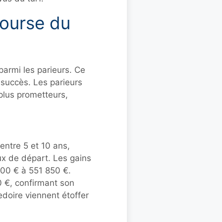
course du
armi les parieurs. Ce
succès. Les parieurs
plus prometteurs,
entre 5 et 10 ans,
x de départ. Les gains
900 € à 551 850 €.
 €, confirmant son
edoire viennent étoffer