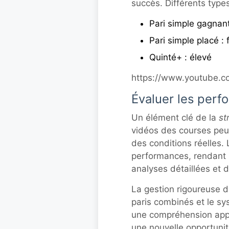
succès. Différents type
Pari simple gagnant
Pari simple placé : 
Quinté+ : élevé
https://www.youtube.
Évaluer les per
Un élément clé de la
st
vidéos des courses peu
des conditions réelles. 
performances, rendant u
analyses détaillées et 
La gestion rigoureuse d
paris combinés et le sy
une compréhension app
une nouvelle opportunit