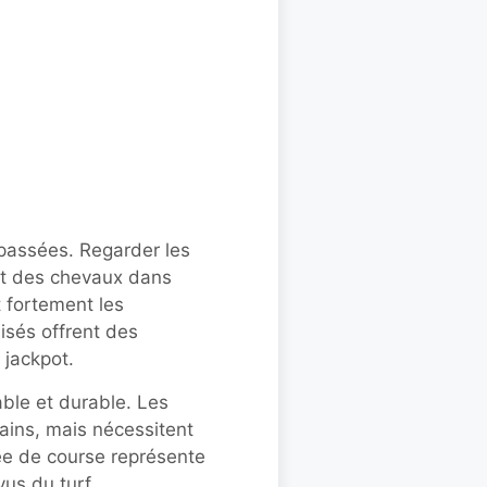
 passées. Regarder les
nt des chevaux dans
t fortement les
isés offrent des
 jackpot.
ble et durable. Les
ains, mais nécessitent
ée de course représente
vus du turf.